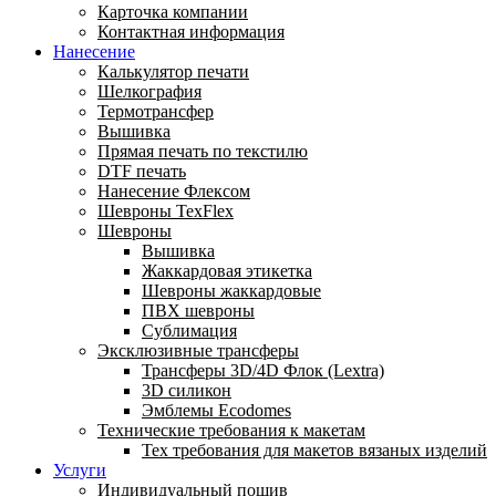
Карточка компании
Контактная информация
Нанесение
Калькулятор печати
Шелкография
Термотрансфер
Вышивка
Прямая печать по текстилю
DTF печать
Нанесение Флексом
Шевроны TexFlex
Шевроны
Вышивка
Жаккардовая этикетка
Шевроны жаккардовые
ПВХ шевроны
Сублимация
Эксклюзивные трансферы
Трансферы 3D/4D Флок (Lextra)
3D силикон
Эмблемы Ecodomes
Технические требования к макетам
Тех требования для макетов вязаных изделий
Услуги
Индивидуальный пошив