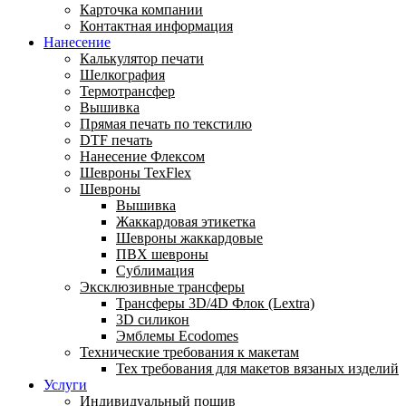
Карточка компании
Контактная информация
Нанесение
Калькулятор печати
Шелкография
Термотрансфер
Вышивка
Прямая печать по текстилю
DTF печать
Нанесение Флексом
Шевроны TexFlex
Шевроны
Вышивка
Жаккардовая этикетка
Шевроны жаккардовые
ПВХ шевроны
Сублимация
Эксклюзивные трансферы
Трансферы 3D/4D Флок (Lextra)
3D силикон
Эмблемы Ecodomes
Технические требования к макетам
Тех требования для макетов вязаных изделий
Услуги
Индивидуальный пошив